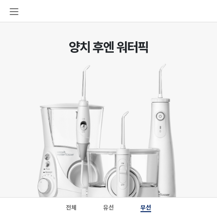
본문
워터픽
주메뉴
바로가기
제품군
양치 후엔 워터픽
전체
유선
무선