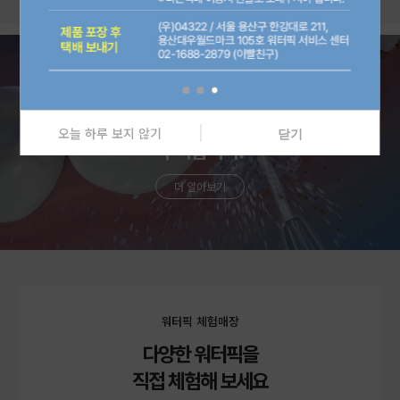
왜 워터픽일까요?
양치만으로 건강한 구강케어는
오늘 하루 보지 않기
닫기
부족합니다.
더 알아보기
워터픽 체험매장
다양한 워터픽을
직접 체험해 보세요