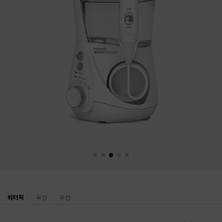
워터픽
유선
무선