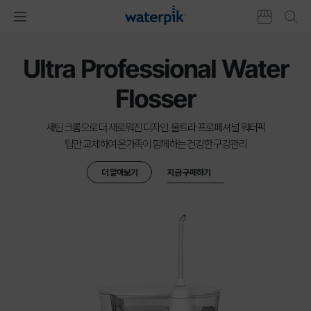
본문
메인
워터픽
기능별
주메뉴
바로가기
슬라이드
제품군
제품군
Ultra Professional Water
Flosser
새틴 크롬으로 더 새로워진 디자인. 울트라 프로페셔널 워터픽
팁만 교체하여 온가족이 함께하는 건강한 구강관리
더 알아보기
지금 구매하기