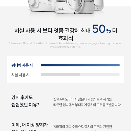
50
치실 사용 시 보다 잇몸 건강에 최대
%
더
효과적
* Rosema NAM et al. The effect of different interdental cleaning devices on gingival bleeding. J Int Acad
Periodontol 2011; 13(1):2-10.
워터픽 사용 시
100%
치실 사용 시
50%
양치 후에도
칫솔질에도 닦이지 않은 미세 음식물 찌꺼기는
찝찝했던 이유?
따뜻한 입속에서 부패되어 충치와 구취를 유발합니다.
이제, 더 이상 양치가
워터픽의 맥동 수압으로 충치와 구취의 원인인