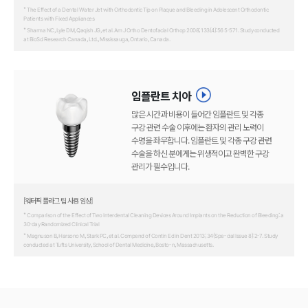
* The Effect of a Dental Water Jet with Orthodontic Tip on Plaque and Bleeding in Adolescent Orthodontic
Patients with Fixed Appliances
* Sharma NC, Lyle DM, Qaqish JG, et al. Am J Ortho Dentofacial Orthop 2008; 133(4):56 5-571. Study conducted
at BioSci Research Canada, Ltd., Mississauga, Ontario, Canada.
임플란트 치아
많은 시간과 비용이 들어간 임플란트 및 각종
구강 관련 수술 이후에는 환자의 관리 노력이
수명을 좌우합니다. 임플란트 및 각종 구강 관련
수술을 하신 분에게는 위생적이고 완벽한 구강
관리가 필수입니다.
[워터픽 플라그 팁 사용 임상]
* Comparison of the Effect of Two Interdental Cleaning Devices Around Implants on the Reduction of Bleeding: a
30-day Randomized Clinical Trial
* Magnuson B, Harsono M, Stark PC, et al. Compend of Contin Ed in Dent 2013; 34(Spe- cial Issue 8):2-7. Study
conducted at Tufts University, School of Dental Medicine, Bosto- n, Massachusetts.